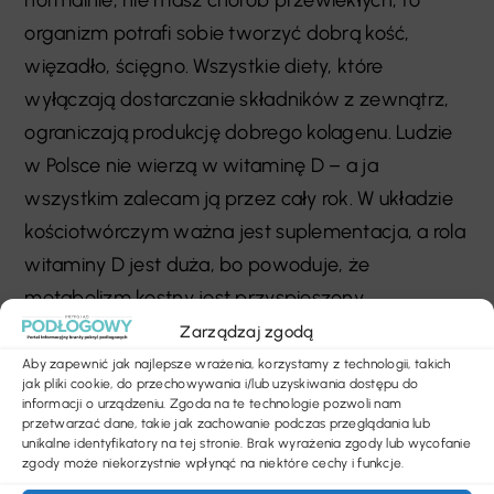
normalnie, nie masz chorób przewlekłych, to
organizm potrafi sobie tworzyć dobrą kość,
więzadło, ścięgno. Wszystkie diety, które
wyłączają dostarczanie składników z zewnątrz,
ograniczają produkcję dobrego kolagenu. Ludzie
w Polsce nie wierzą w witaminę D – a ja
wszystkim zalecam ją przez cały rok. W układzie
kościotwórczym ważna jest suplementacja, a rola
witaminy D jest duża, bo powoduje, że
metabolizm kostny jest przyspieszony.
Zarządzaj zgodą
Rozmawiała Julia Sawicka-Grandía
Aby zapewnić jak najlepsze wrażenia, korzystamy z technologii, takich
jak pliki cookie, do przechowywania i/lub uzyskiwania dostępu do
informacji o urządzeniu. Zgoda na te technologie pozwoli nam
przetwarzać dane, takie jak zachowanie podczas przeglądania lub
unikalne identyfikatory na tej stronie. Brak wyrażenia zgody lub wycofanie
SHARE
zgody może niekorzystnie wpłynąć na niektóre cechy i funkcje.