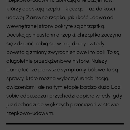
rzepkowo-udowym, dotykają one pacjentów,
którzy dociskają rzepki – klęcząc – aż do kości
udowej. Zarówno rzepka, jak i kość udowa od
wewnętrznej strony pokryte są chrząstką.
Dociskając nieustannie rzepki, chrząstka zaczyna
się zdzierać, robią się w niej dziury i wtedy
powstają zmiany zwyrodnieniowe i to boli. To są
długoletnie przeciążeniowe historie. Należy
pamiętać, że pierwsze symptomy bólowe to są
sprawy, które można wyleczyć rehabilitacją,
ćwiczeniami, ale na tym etapie bardzo dużo ludzi
sobie odpuszcza i przychodzi dopiero wtedy, gdy
już dochodzi do większych przeciążeń w stawie
rzepkowo-udowym.