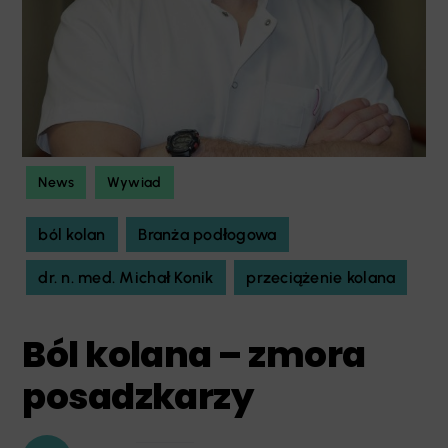
News
Wywiad
ból kolan
Branża podłogowa
dr. n. med. Michał Konik
przeciążenie kolana
Ból kolana – zmora
posadzkarzy