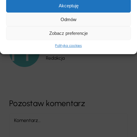
Akceptuję
Odmów
Zobacz preferencje
Redakcja
Polityka cookies
Redakcja
Pozostaw komentarz
Comment