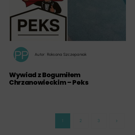
Autor:
Roksana Szczepaniak
Wywiad z Bogumiłem
Chrzanowieckim – Peks
1
2
3