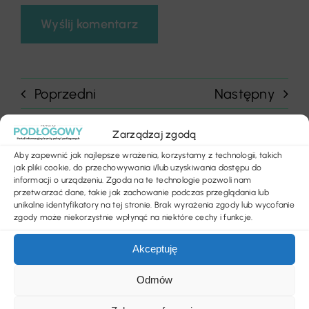
Poprzedni
Następny
Zarządzaj zgodą
Aby zapewnić jak najlepsze wrażenia, korzystamy z technologii, takich
jak pliki cookie, do przechowywania i/lub uzyskiwania dostępu do
informacji o urządzeniu. Zgoda na te technologie pozwoli nam
przetwarzać dane, takie jak zachowanie podczas przeglądania lub
Szukaj
unikalne identyfikatory na tej stronie. Brak wyrażenia zgody lub wycofanie
zgody może niekorzystnie wpłynąć na niektóre cechy i funkcje.
Akceptuję
Ostatnie wpisy
Odmów
Więcej informacji dla kupujących mieszkania.