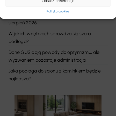
Zobacz preferencje
Jest nowa wersja przepisów
Polityka cookies
Międzynarodowe targi podłogowe – kalendarz
sierpień 2026
W jakich wnętrzach sprawdza się szara
podłoga?
Dane GUS dają powody do optymizmu, ale
wyzwaniem pozostaje administracja
Jaka podłoga do salonu z kominkiem będzie
najlepsza?