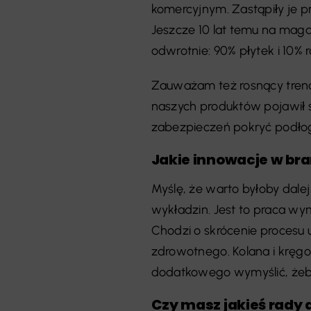
komercyjnym. Zastąpiły je 
Jeszcze 10 lat temu na magaz
odwrotnie: 90% płytek i 10% r
Zauważam też rosnący trend
naszych produktów pojawił s
zabezpieczeń pokryć podłog
Jakie innowacje w bra
Myślę, że warto byłoby dale
wykładzin. Jest to praca wym
Chodzi o skrócenie procesu 
zdrowotnego. Kolana i kręgos
dodatkowego wymyślić, żeby
Czy masz jakieś rady 