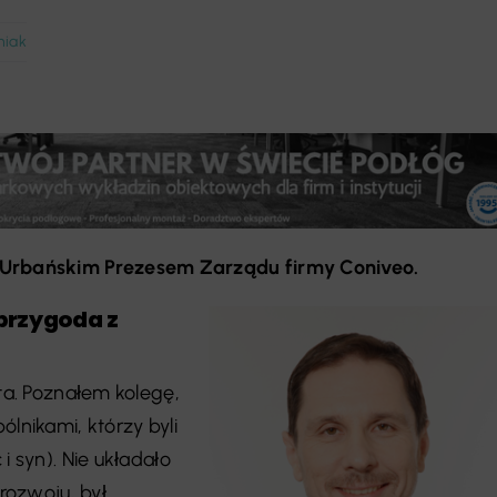
niak
rbańskim Prezesem Zarządu firmy Coniveo.
 przygoda z
ata. Poznałem kolegę,
ólnikami, którzy byli
i syn). Nie układało
 rozwoju, był