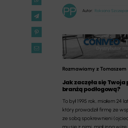
Autor:
Roksana Szczepa
Rozmawiamy z Tomaszem U
Jak zaczęła się Twoja
branżą podłogową?
To był 1995 rok, miałem 24 l
który prowadził firmę ze wsp
ze sobą spokrewnieni (ojciec 
mu się z nimi, miał inną wizę