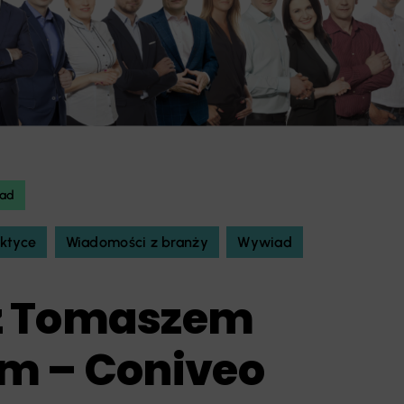
ad
ktyce
Wiadomości z branży
Wywiad
z Tomaszem
m – Coniveo