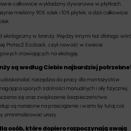
prawie całkowicie wykładziny dywanowe w płytkach.
ynie mieliśmy 90% rolek i 10% płytek, a dziś całkowicie
olek.
 ekologiczny w branży. Między innymi też dlatego wśr
ię Protec2 Ecoback, czyli nowość w świecie
owych stawiających na ekologię.
nży są według Ciebie najbardziej potrzebne
j udoskonalać narzędzia do pracy dla montażystów
agająca sporych zdolności manualnych i siły fizycznej.
uczenia się oraz zwiększenie bezpieczeństwa
łup są narażone na przeciążenie i warto by tutaj coś
 zminimalizować urazy.
dla osób, które dopiero rozpoczynają swoją