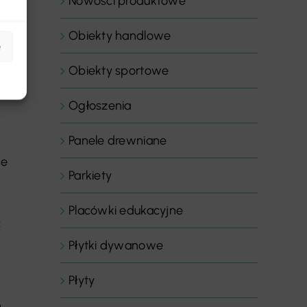
Nowości produktowe
Obiekty handlowe
j
e
Obiekty sportowe
Ogłoszenia
Panele drewniane
ne
Parkiety
Placówki edukacyjne
ć
Płytki dywanowe
Płyty
h