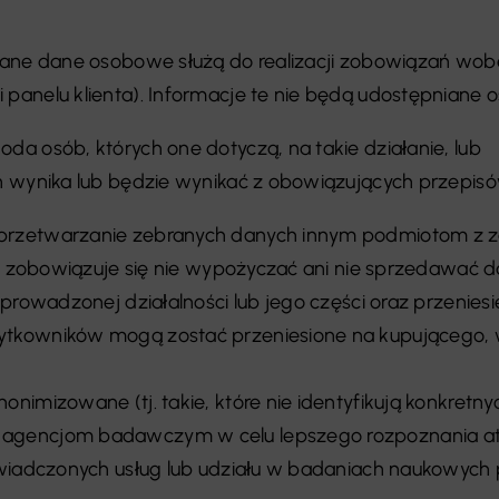
rane dane osobowe służą do realizacji zobowiązań wobe
anelu klienta). Informacje te nie będą udostępniane o
a osób, których one dotyczą, na takie działanie, lub
h wynika lub będzie wynikać z obowiązujących przepis
przetwarzanie zebranych danych innym podmiotom z za
ora zobowiązuje się nie wypożyczać ani nie sprzedawa
prowadzonej działalności lub jego części oraz przenies
tkowników mogą zostać przeniesione na kupującego, w
onimizowane (tj. takie, które nie identyfikują konkre
gencjom badawczym w celu lepszego rozpoznania atrak
świadczonych usług lub udziału w badaniach naukowych