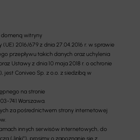
d domeną witryny
(UE) 2016/679 z dnia 27.04.2016 r. w sprawie
o przepływu takich danych oraz uchylenia
z Ustawy z dnia 10 maja 2018 r. o ochronie
jest Coniveo Sp. z o.o. z siedzibą w
tępnego na stronie
7, 03-741 Warszawa.
ych za pośrednictwem strony internetowej
ów.
ramach innych serwisów internetowych, do
 („linki”), prosimy o zapoznanie się z