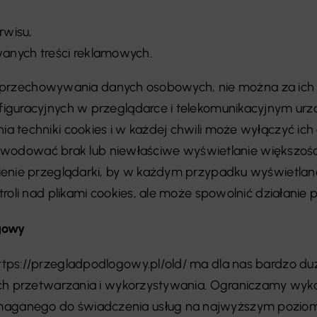
rwisu,
anych treści reklamowych.
 do przechowywania danych osobowych, nie można za ich
figuracyjnych w przeglądarce i telekomunikacyjnym u
 techniki cookies i w każdej chwili może wyłączyć ich
 powodować brak lub niewłaściwe wyświetlanie większośc
enie przeglądarki, by w każdym przypadku wyświetlane 
oli nad plikami cookies, ale może spowolnić działanie p
ogowy
ps://przegladpodlogowy.pl/old/ ma dla nas bardzo duż
h przetwarzania i wykorzystywania. Ograniczamy wykorz
anego do świadczenia usług na najwyższym poziomie,