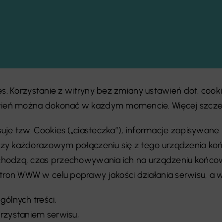
ies. Korzystanie z witryny bez zmiany ustawień dot. co
eń można dokonać w każdym momencie. Więcej szczegó
uje tzw. Cookies („ciasteczka”), informacje zapisywa
rzy każdorazowym połączeniu się z tego urządzenia k
hodzą, czas przechowywania ich na urządzeniu końcowy
on WWW w celu poprawy jakości działania serwisu, a w
gólnych treści,
orzystaniem serwisu,