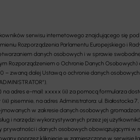
kowników serwisu internetowego znajdującego się po
mieniu Rozporządzenia Parlamentu Europejskiego i Rady 
zetwarzaniem danych osobowych i w sprawie swobodneg
ym Rozporządzeniem o Ochronie Danych Osobowych) ora
00 – zwaną dalej Ustawą o ochronie danych osobowych), 
: „ADMINISTRATOR”).
i) na adres e-mail: xxxxx (ii) za pomocą formularza dos
iii) pisemnie, na adres Administratora: ul. Białostocka 
 podejmowanych w zakresie danych osobowych gromadzon
sług i narzędzi wykorzystywanych przez jej użytkownik
ny prywatności i danych osobowych obowiązującymi w 
wany poprzez kliknięcie w zamieszczone w serwisie łącza