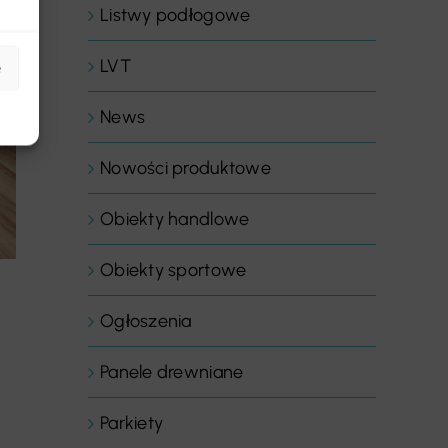
Listwy podłogowe
LVT
e
News
Nowości produktowe
Obiekty handlowe
Obiekty sportowe
Ogłoszenia
Panele drewniane
Parkiety