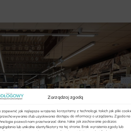
Zarządzaj zgodą
 zapewnić jak najlepsze wrażenia, korzystamy z technologii, takich jak pliki cooki
przechowywania i/lub uzyskiwania dostępu do informacji o urządzeniu. Zgoda na
hnologie pozwoli nam przetwarzać dane, takie jak zachowanie podczas
eglądania lub unikalne identyfikatory na tej stronie. Brak wyrażenia zgody lub