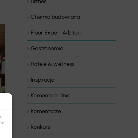
Biznes
Chemia budowlana
Floor Expert Arbiton
Gastronomia
Hotele & wellness
Inspiracje
Komentarz dnia
Komentarze
e,
 te
Konkurs