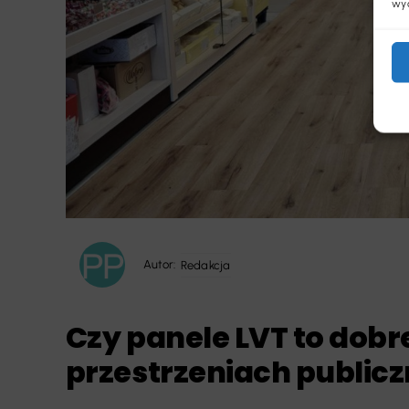
wyc
Autor:
Redakcja
Czy panele LVT to dobr
przestrzeniach public