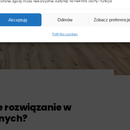
ofanie zgody może niekorzystnie wpłynąć na niektóre cechy i funkcje.
Akceptuję
Odmów
Zobacz preferencj
Polityka cookies
e rozwiązanie w
znych?