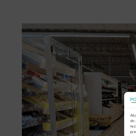
Aby
do 
tec
prz