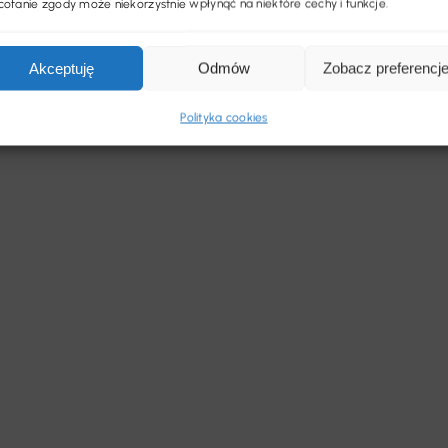
ofanie zgody może niekorzystnie wpłynąć na niektóre cechy i funkcje.
Akceptuję
Odmów
Zobacz preferencj
Polityka cookies