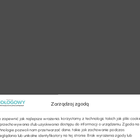
Zarządzaj zgodą
 zapewnić jak najlepsze wrażenia, korzystamy z technologii, takich jak pliki cooki
przechowywania i/lub uzyskiwania dostępu do informacji o urządzeniu. Zgoda na
hnologie pozwoli nam przetwarzać dane, takie jak zachowanie podczas
eglądania lub unikalne identyfikatory na tej stronie. Brak wyrażenia zgody lub