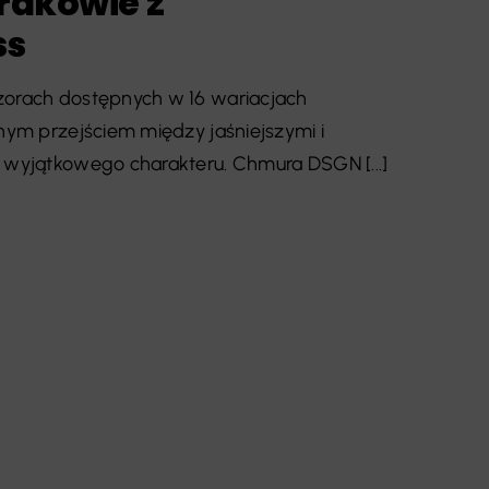
rakowie z
ss
zorach dostępnych w 16 wariacjach
lnym przejściem między jaśniejszymi i
i wyjątkowego charakteru. Chmura DSGN [...]