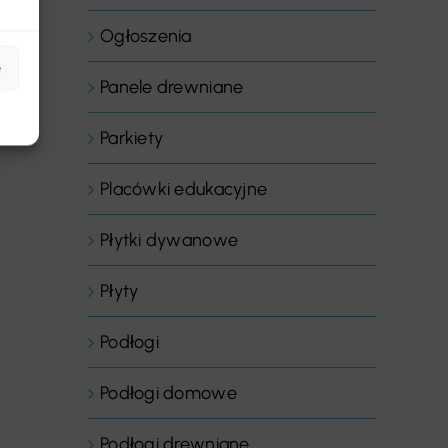
Ogłoszenia
e
Panele drewniane
Parkiety
Placówki edukacyjne
Płytki dywanowe
Płyty
Podłogi
Podłogi domowe
Podłogi drewniane