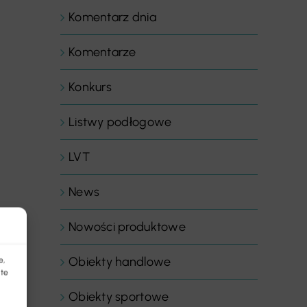
Komentarz dnia
Komentarze
Konkurs
Listwy podłogowe
LVT
News
Nowości produktowe
Obiekty handlowe
e,
 te
Obiekty sportowe