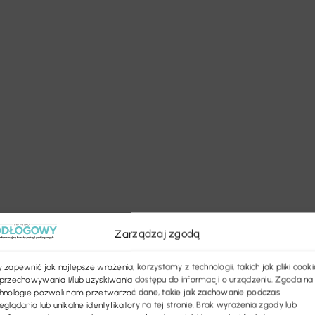
Zarządzaj zgodą
 zapewnić jak najlepsze wrażenia, korzystamy z technologii, takich jak pliki cooki
przechowywania i/lub uzyskiwania dostępu do informacji o urządzeniu. Zgoda na
hnologie pozwoli nam przetwarzać dane, takie jak zachowanie podczas
eglądania lub unikalne identyfikatory na tej stronie. Brak wyrażenia zgody lub