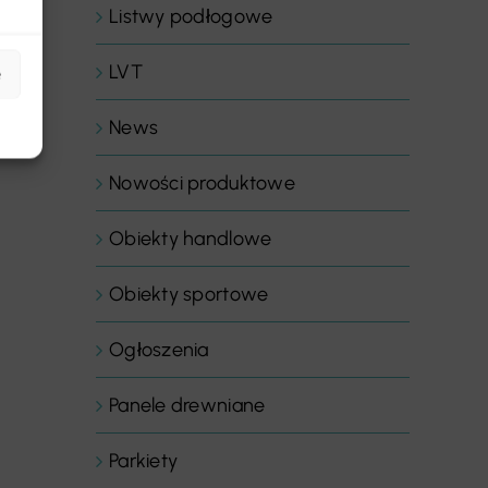
Listwy podłogowe
LVT
e
News
Nowości produktowe
Obiekty handlowe
Obiekty sportowe
Ogłoszenia
Panele drewniane
Parkiety