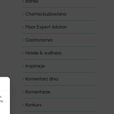
Biznes
Chemia budowlana
Floor Expert Arbiton
Gastronomia
Hotele & wellness
Inspiracje
Komentarz dnia
Komentarze
e,
 te
Konkurs