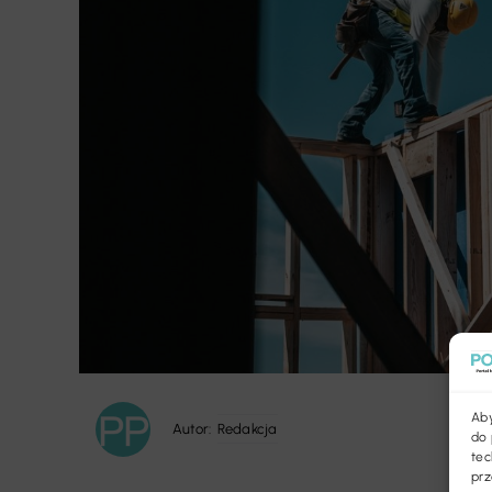
Aby
Autor:
Redakcja
do 
tec
prz