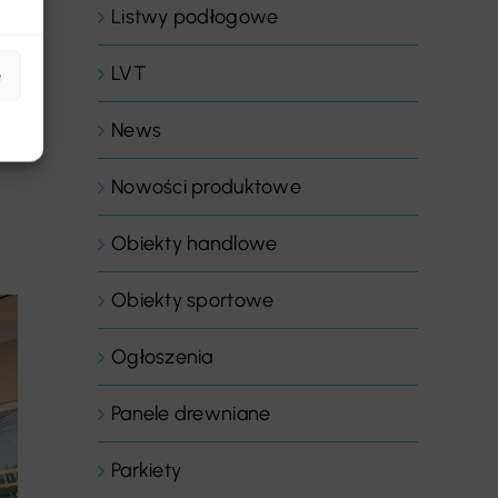
Listwy podłogowe
LVT
e
News
Nowości produktowe
Obiekty handlowe
Obiekty sportowe
Ogłoszenia
Panele drewniane
Parkiety