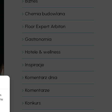
Biznes
Chemia budowlana
Floor Expert Arbiton
Gastronomia
Hotele & wellness
Inspiracje
Komentarz dnia
Komentarze
e,
 te
Konkurs