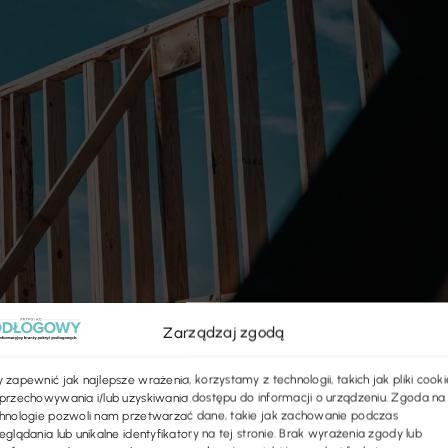
Zarządzaj zgodą
 zapewnić jak najlepsze wrażenia, korzystamy z technologii, takich jak pliki cooki
przechowywania i/lub uzyskiwania dostępu do informacji o urządzeniu. Zgoda na
hnologie pozwoli nam przetwarzać dane, takie jak zachowanie podczas
eglądania lub unikalne identyfikatory na tej stronie. Brak wyrażenia zgody lub