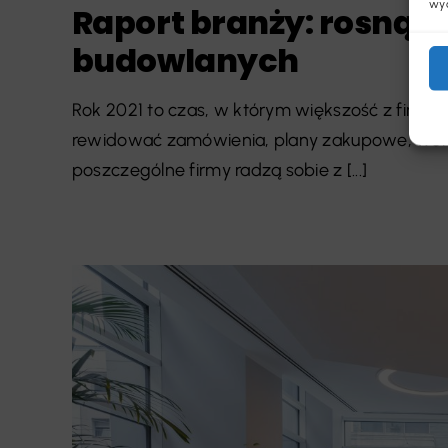
wyc
Raport branży: rosnąc
budowlanych
Rok 2021 to czas, w którym większość z firm 
rewidować zamówienia, plany zakupowe, wer
poszczególne firmy radzą sobie z [...]