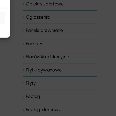
Obiekty sportowe
Ogłoszenia
e
Panele drewniane
Parkiety
Placówki edukacyjne
Płytki dywanowe
Płyty
Podłogi
Podłogi domowe