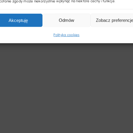
ofanie zgody może niekorzystnie wpłynąć na niektóre cechy i funkcje.
Akceptuję
Odmów
Zobacz preferencj
Polityka cookies