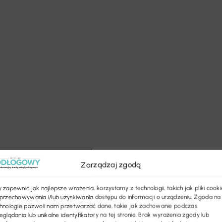
Zarządzaj zgodą
 zapewnić jak najlepsze wrażenia, korzystamy z technologii, takich jak pliki cooki
przechowywania i/lub uzyskiwania dostępu do informacji o urządzeniu. Zgoda na
hnologie pozwoli nam przetwarzać dane, takie jak zachowanie podczas
eglądania lub unikalne identyfikatory na tej stronie. Brak wyrażenia zgody lub