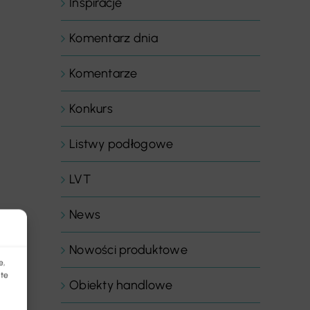
Inspiracje
Komentarz dnia
Komentarze
Konkurs
Listwy podłogowe
LVT
News
Nowości produktowe
e,
 te
Obiekty handlowe