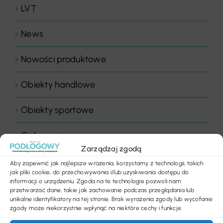
LVT
News
Nowości produktowe
Obiekty handlowe
Obiekty sportowe
Ogłoszenia
Zarządzaj zgodą
Panele drewniane
Aby zapewnić jak najlepsze wrażenia, korzystamy z technologii, takich
jak pliki cookie, do przechowywania i/lub uzyskiwania dostępu do
informacji o urządzeniu. Zgoda na te technologie pozwoli nam
Parkiety
przetwarzać dane, takie jak zachowanie podczas przeglądania lub
unikalne identyfikatory na tej stronie. Brak wyrażenia zgody lub wycofanie
zgody może niekorzystnie wpłynąć na niektóre cechy i funkcje.
Placówki edukacyjne