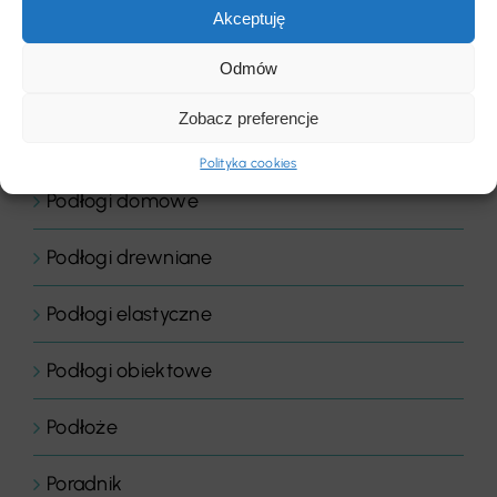
Akceptuję
Płytki dywanowe
Odmów
Płyty
Zobacz preferencje
Podłogi
Polityka cookies
Podłogi domowe
Podłogi drewniane
Podłogi elastyczne
Podłogi obiektowe
Podłoże
Poradnik