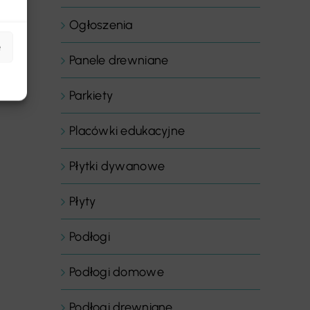
Ogłoszenia
e
Panele drewniane
Parkiety
Placówki edukacyjne
Płytki dywanowe
Płyty
Podłogi
Podłogi domowe
Podłogi drewniane