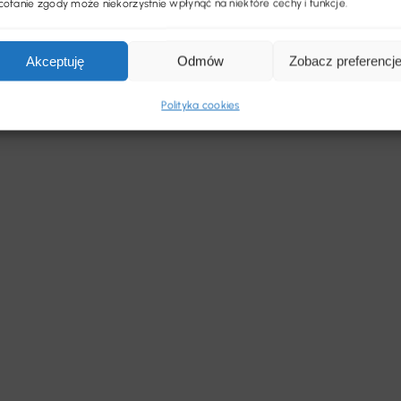
ofanie zgody może niekorzystnie wpłynąć na niektóre cechy i funkcje.
Akceptuję
Odmów
Zobacz preferencj
Polityka cookies