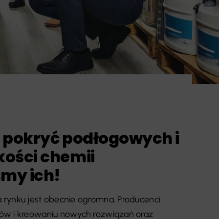
y pokryć podłogowych i
ości chemii
śmy ich!
 rynku jest obecnie ogromna. Producenci
ów i kreowaniu nowych rozwiązań oraz