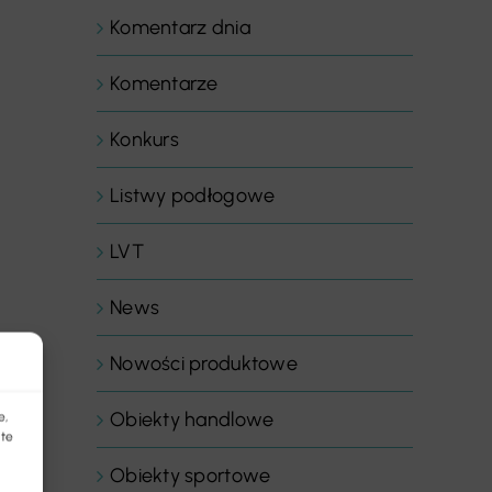
Komentarz dnia
Komentarze
Konkurs
Listwy podłogowe
LVT
News
Nowości produktowe
Obiekty handlowe
e,
 te
Obiekty sportowe