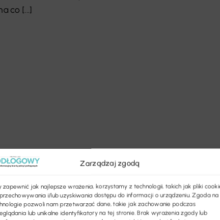
 co [...]
Zarządzaj zgodą
 zapewnić jak najlepsze wrażenia, korzystamy z technologii, takich jak pliki cooki
przechowywania i/lub uzyskiwania dostępu do informacji o urządzeniu. Zgoda na
hnologie pozwoli nam przetwarzać dane, takie jak zachowanie podczas
eglądania lub unikalne identyfikatory na tej stronie. Brak wyrażenia zgody lub