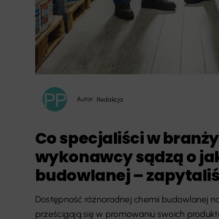
Autor:
Redakcja
Co specjaliści w branż
wykonawcy sądzą o jak
budowlanej – zapytali
Dostępność różnorodnej chemii budowlanej na
prześcigają się w promowaniu swoich produkt