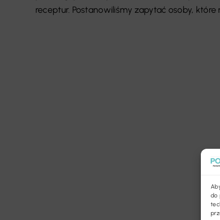
receptur. Postanowiliśmy zapytać osoby, które na
Aby
do 
tec
prz