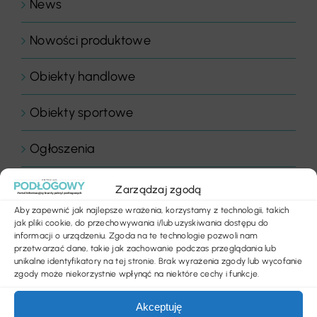
News
Nowości produktowe
Obiekty handlowe
Obiekty sportowe
Ogłoszenia
Panele drewniane
Zarządzaj zgodą
Aby zapewnić jak najlepsze wrażenia, korzystamy z technologii, takich
Parkiety
jak pliki cookie, do przechowywania i/lub uzyskiwania dostępu do
informacji o urządzeniu. Zgoda na te technologie pozwoli nam
przetwarzać dane, takie jak zachowanie podczas przeglądania lub
Placówki edukacyjne
unikalne identyfikatory na tej stronie. Brak wyrażenia zgody lub wycofanie
zgody może niekorzystnie wpłynąć na niektóre cechy i funkcje.
Płytki dywanowe
Akceptuję