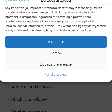
Zarządzaj zgodą
Aby zapewnić jak najlepsze wrażenia, korzystamy z technologii, takich
Komentarz dnia
jak pliki cookie, do przechowywania i/lub uzyskiwania dostępu do
informacji o urządzeniu. Zgoda na te technologie pozwoli nam
przetwarzać dane, takie jak zachowanie podczas przeglądania lub
Komentarze
unikalne identyfikatory na tej stronie. Brak wyrażenia zgody lub wycofanie
zgody może niekorzystnie wpłynąć na niektóre cechy i funkcje.
Konkurs
Akceptuję
Listwy podłogowe
Odmów
LVT
Zobacz preferencje
News
Polityka cookies
Nowości produktowe
Obiekty handlowe