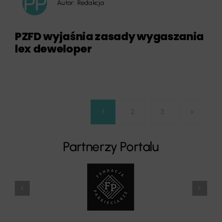
Autor:
Redakcja
PZFD wyjaśnia zasady wygaszania
lex deweloper
1
2
3
Partnerzy Portalu