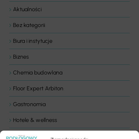
Aktualności
Bez kategorii
Biura i instytucje
Biznes
Chemia budowlana
Floor Expert Arbiton
Gastronomia
Hotele & wellness
Inspiracje