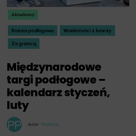
Aktualności
Branża podłogowa
Wiadomości z branży
Za granicą
Międzynarodowe
targi podłogowe –
kalendarz styczeń,
luty
Autor:
Redakcja