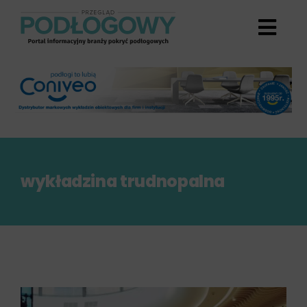
Przejdź
do
zawartości
wykładzina trudnopalna