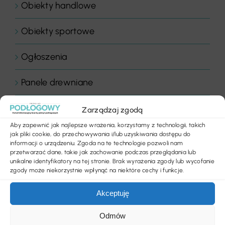
Obiekty handlowe
Obiekty sportowe
Ogłoszenia
Panele drewniane
Parkiety
Zarządzaj zgodą
Aby zapewnić jak najlepsze wrażenia, korzystamy z technologii, takich
Placówki edukacyjne
jak pliki cookie, do przechowywania i/lub uzyskiwania dostępu do
informacji o urządzeniu. Zgoda na te technologie pozwoli nam
przetwarzać dane, takie jak zachowanie podczas przeglądania lub
Płytki dywanowe
unikalne identyfikatory na tej stronie. Brak wyrażenia zgody lub wycofanie
zgody może niekorzystnie wpłynąć na niektóre cechy i funkcje.
Płyty
Akceptuję
Podłogi
Odmów