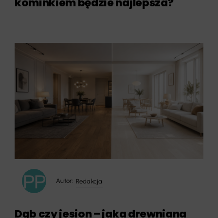
kominkiem będzie najlepsza?
Autor:
Redakcja
Dąb czy jesion – jaka drewniana