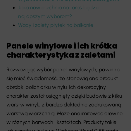
Jaka nawierzchnia na taras będzie
najlepszym wyborem?
Wady i zalety płytek na balkonie
Panele winylowe i ich krótka
charakterystyka z zaletami
Rozważając wybór paneli winylowych, powinno
się mieć świadomość, że stanowią one produkt
obróbki polichlorku winylu. Ich dekoracyjny
charakter został osiągnięty dzięki budowie z kilku
warstw winylu z bardzo dokładnie zadrukowaną
warstwą wierzchnią. Może ona imitować drewno
w różnych barwach i kształtach. Produkty takie
jak panele winylowe Workstep Wood 0,55 mają