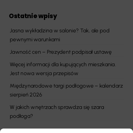
Ostatnie wpisy
Jasna wykładzina w salonie? Tak, ale pod
pewnymi warunkami
Jawność cen – Prezydent podpisał ustawę
Więcej informacji dla kupujących mieszkania.
Jest nowa wersja przepisów
Międzynarodowe targi podłogowe – kalendarz
sierpień 2026
W jakich wnętrzach sprawdza się szara
podłoga?