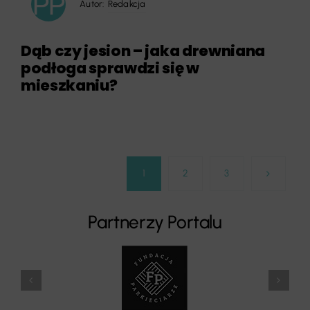
Autor:
Redakcja
Dąb czy jesion – jaka drewniana
podłoga sprawdzi się w
mieszkaniu?
1
2
3
Partnerzy Portalu