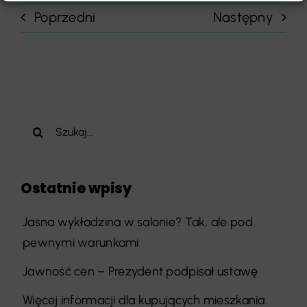
Poprzedni
Następny
Szukaj
Ostatnie wpisy
Jasna wykładzina w salonie? Tak, ale pod
pewnymi warunkami
Jawność cen – Prezydent podpisał ustawę
Więcej informacji dla kupujących mieszkania.