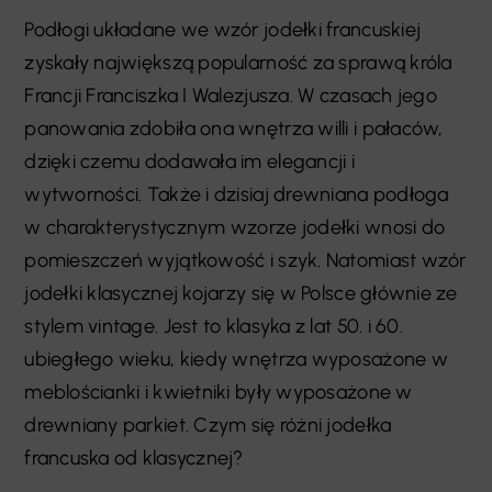
Podłogi układane we wzór jodełki francuskiej
zyskały największą popularność za sprawą króla
Francji Franciszka I Walezjusza. W czasach jego
panowania zdobiła ona wnętrza willi i pałaców,
dzięki czemu dodawała im elegancji i
wytworności. Także i dzisiaj drewniana podłoga
w charakterystycznym wzorze jodełki wnosi do
pomieszczeń wyjątkowość i szyk. Natomiast wzór
jodełki klasycznej kojarzy się w Polsce głównie ze
stylem vintage. Jest to klasyka z lat 50. i 60.
ubiegłego wieku, kiedy wnętrza wyposażone w
meblościanki i kwietniki były wyposażone w
drewniany parkiet. Czym się różni jodełka
francuska od klasycznej?