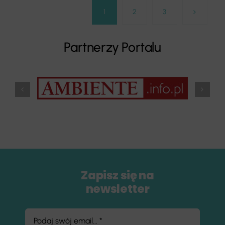
1
2
3
Partnerzy Portalu
Zapisz się na
newsletter