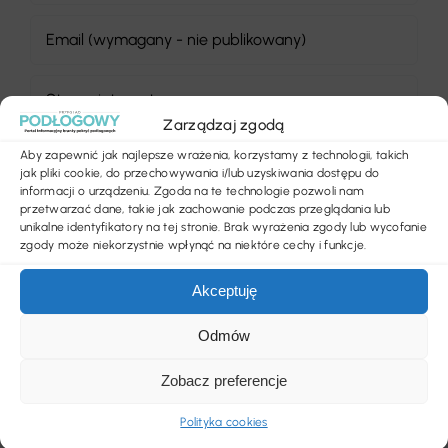
Zarządzaj zgodą
Aby zapewnić jak najlepsze wrażenia, korzystamy z technologii, takich
Zapisz moje imię i nazwisko, adres e-mail i
jak pliki cookie, do przechowywania i/lub uzyskiwania dostępu do
informacji o urządzeniu. Zgoda na te technologie pozwoli nam
witrynę internetową w tej przeglądarce, aby
przetwarzać dane, takie jak zachowanie podczas przeglądania lub
móc łatwiej komentować następnym razem.
unikalne identyfikatory na tej stronie. Brak wyrażenia zgody lub wycofanie
zgody może niekorzystnie wpłynąć na niektóre cechy i funkcje.
Akceptuję
Odmów
Zobacz preferencje
Polityka cookies