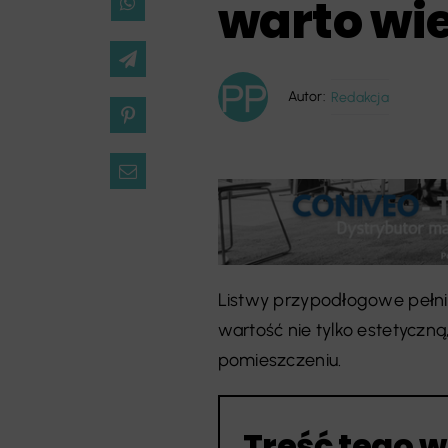
warto wi
Autor:
Redakcja
Listwy przypodłogowe pełni
wartość nie tylko estetyczną
pomieszczeniu.
Treść tego w