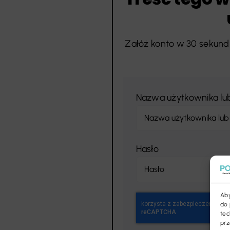
Załóż konto w 30 sekund 
Nazwa użytkownika lu
Hasło
Aby
do 
tec
prz