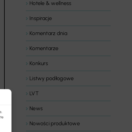
Hotele & wellness
Inspiracje
Komentarz dnia
Komentarze
Konkurs
Listwy podłogowe
LVT
News
e,
 te
Nowości produktowe