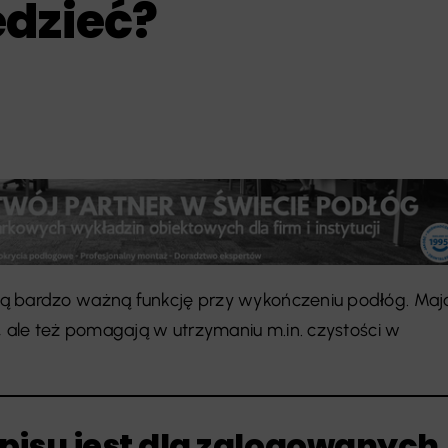
edzieć?
ą bardzo ważną funkcję przy wykończeniu podłóg. Maj
, ale też pomagają w utrzymaniu m.in. czystości w
pisu jest dla zalogowanych