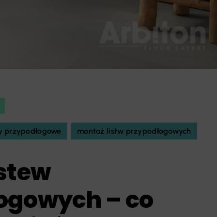
wy przypodłogowe
montaż listw przypodłogowych
istew
ogowych – co