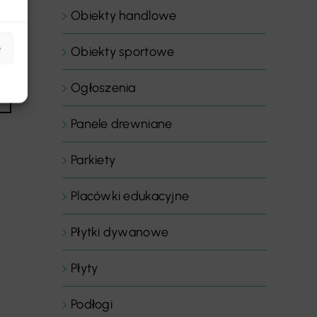
Obiekty handlowe
e
Obiekty sportowe
Ogłoszenia
Panele drewniane
Parkiety
Placówki edukacyjne
Płytki dywanowe
Płyty
Podłogi