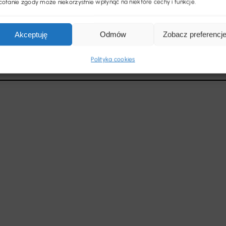
ofanie zgody może niekorzystnie wpłynąć na niektóre cechy i funkcje.
Zaloguj się
Akceptuję
Odmów
Zobacz preferencj
Zgubiłeś hasło?
Zarejestruj się
Polityka cookies