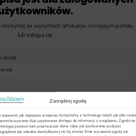
użytkowników.
i korzystaj ze wszystkich artykułów na naszym portalu
lub zaloguj się.
b email
Zarządzaj zgodą
 zapewnić jak najlepsze wrażenia, korzystamy z technologii, takich jak pliki cooki
przechowywania i/lub uzyskiwania dostępu do informacji o urządzeniu. Zgoda na
hnologie pozwoli nam przetwarzać dane, takie jak zachowanie podczas
eglądania lub unikalne identyfikatory na tej stronie. Brak wyrażenia zgody lub