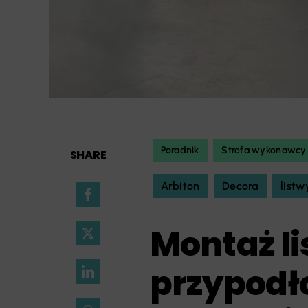
Poradnik
Strefa wykonawcy
SHARE
Arbiton
Decora
list
Montaż l
przypodł