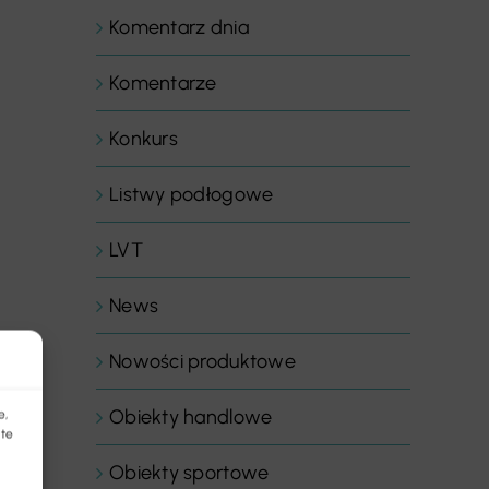
Komentarz dnia
Komentarze
Konkurs
Listwy podłogowe
LVT
News
Nowości produktowe
Obiekty handlowe
e,
 te
Obiekty sportowe