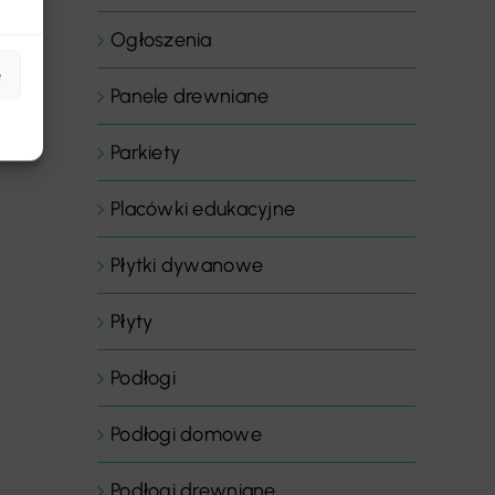
Ogłoszenia
e
Panele drewniane
Parkiety
Placówki edukacyjne
Płytki dywanowe
Płyty
Podłogi
Podłogi domowe
Podłogi drewniane