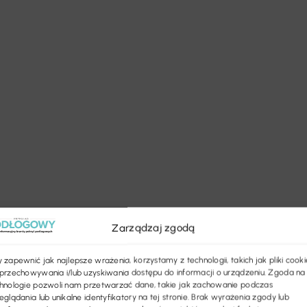
Zarządzaj zgodą
 zapewnić jak najlepsze wrażenia, korzystamy z technologii, takich jak pliki cooki
przechowywania i/lub uzyskiwania dostępu do informacji o urządzeniu. Zgoda na
hnologie pozwoli nam przetwarzać dane, takie jak zachowanie podczas
eglądania lub unikalne identyfikatory na tej stronie. Brak wyrażenia zgody lub