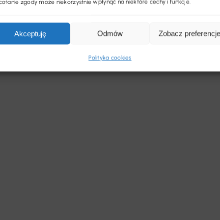
ofanie zgody może niekorzystnie wpłynąć na niektóre cechy i funkcje.
Akceptuję
Odmów
Zobacz preferencj
Polityka cookies