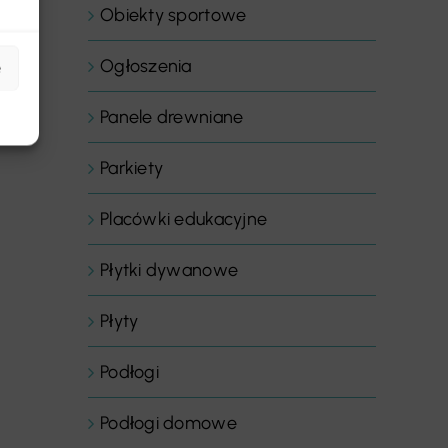
Obiekty sportowe
Ogłoszenia
e
Panele drewniane
Parkiety
Placówki edukacyjne
Płytki dywanowe
Płyty
Podłogi
Podłogi domowe