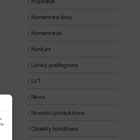
Inspiracje
Komentarz dnia
Komentarze
Konkurs
Listwy podłogowe
LVT
News
Nowości produktowe
e,
 te
Obiekty handlowe