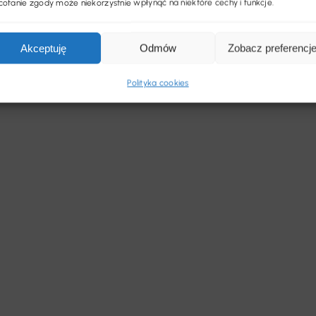
ofanie zgody może niekorzystnie wpłynąć na niektóre cechy i funkcje.
Akceptuję
Odmów
Zobacz preferencj
Polityka cookies