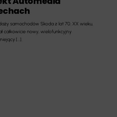
ekt Automedia
zechach
daży samochodów Skoda z lat 70. XX wieku,
ł całkowicie nowy, wielofunkcyjny
jący [...]