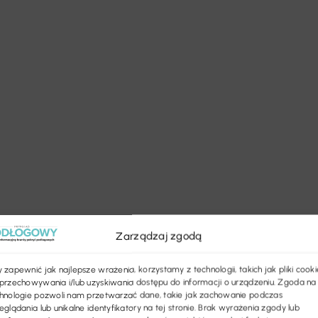
Zarządzaj zgodą
 zapewnić jak najlepsze wrażenia, korzystamy z technologii, takich jak pliki cooki
przechowywania i/lub uzyskiwania dostępu do informacji o urządzeniu. Zgoda na
hnologie pozwoli nam przetwarzać dane, takie jak zachowanie podczas
eglądania lub unikalne identyfikatory na tej stronie. Brak wyrażenia zgody lub