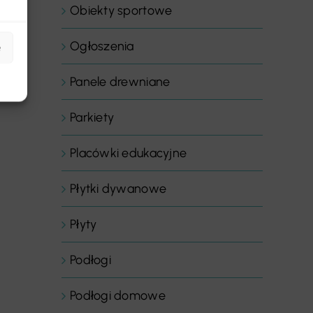
Obiekty sportowe
Ogłoszenia
e
Panele drewniane
Parkiety
Placówki edukacyjne
Płytki dywanowe
Płyty
Podłogi
Podłogi domowe