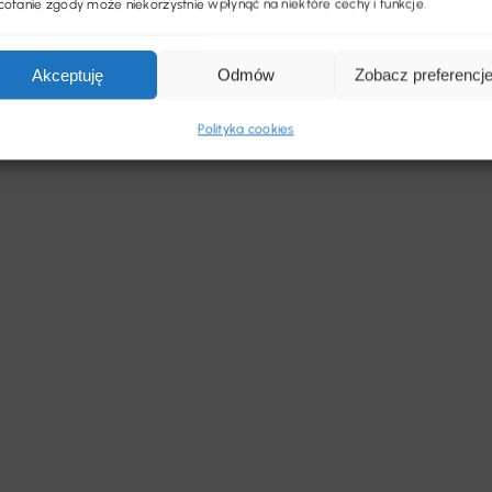
ofanie zgody może niekorzystnie wpłynąć na niektóre cechy i funkcje.
Akceptuję
Odmów
Zobacz preferencj
Polityka cookies