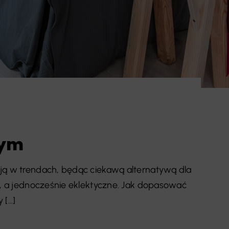
wym
ją w trendach, będąc ciekawą alternatywą dla
e, a jednocześnie eklektyczne. Jak dopasować
...]