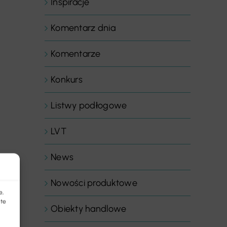
Inspiracje
Komentarz dnia
Komentarze
Konkurs
Listwy podłogowe
LVT
News
Nowości produktowe
e,
 te
Obiekty handlowe