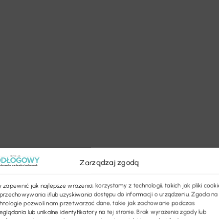
Zarządzaj zgodą
 zapewnić jak najlepsze wrażenia, korzystamy z technologii, takich jak pliki cooki
przechowywania i/lub uzyskiwania dostępu do informacji o urządzeniu. Zgoda na
hnologie pozwoli nam przetwarzać dane, takie jak zachowanie podczas
eglądania lub unikalne identyfikatory na tej stronie. Brak wyrażenia zgody lub