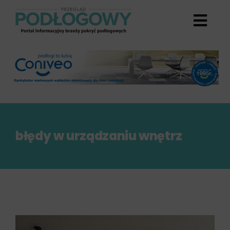
Przejdź
do
zawartości
błędy w urządzaniu wnętrz