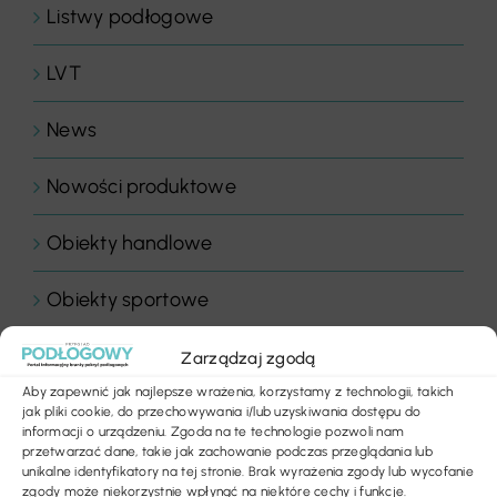
Listwy podłogowe
LVT
News
Nowości produktowe
Obiekty handlowe
Obiekty sportowe
Ogłoszenia
Zarządzaj zgodą
Aby zapewnić jak najlepsze wrażenia, korzystamy z technologii, takich
Panele drewniane
jak pliki cookie, do przechowywania i/lub uzyskiwania dostępu do
informacji o urządzeniu. Zgoda na te technologie pozwoli nam
przetwarzać dane, takie jak zachowanie podczas przeglądania lub
Parkiety
unikalne identyfikatory na tej stronie. Brak wyrażenia zgody lub wycofanie
zgody może niekorzystnie wpłynąć na niektóre cechy i funkcje.