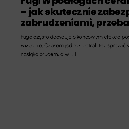
Fugi w podłogach cera
– jak skutecznie zabez
zabrudzeniami, przebar
Fuga często decyduje o końcowym efekcie pod
wizualnie. Czasem jednak potrafi też sprawić 
nasiąka brudem, a w [...]