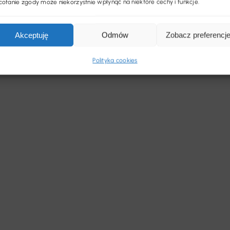
ofanie zgody może niekorzystnie wpłynąć na niektóre cechy i funkcje.
Akceptuję
Odmów
Zobacz preferencj
Polityka cookies