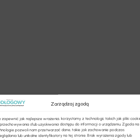
Zarządzaj zgodą
 zapewnić jak najlepsze wrażenia, korzystamy z technologii, takich jak pliki cooki
przechowywania i/lub uzyskiwania dostępu do informacji o urządzeniu. Zgoda na
hnologie pozwoli nam przetwarzać dane, takie jak zachowanie podczas
eglądania lub unikalne identyfikatory na tej stronie. Brak wyrażenia zgody lub