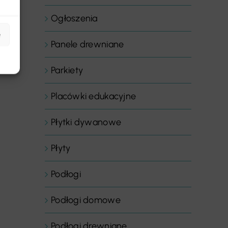
Ogłoszenia
e
Panele drewniane
Parkiety
Placówki edukacyjne
Płytki dywanowe
Płyty
Podłogi
Podłogi domowe
Podłogi drewniane