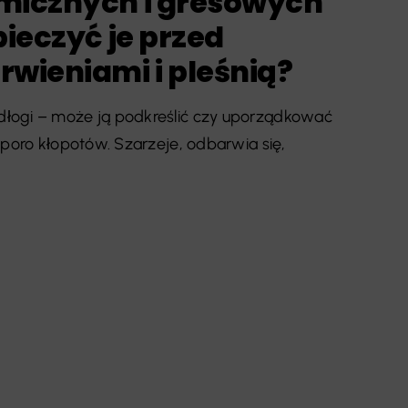
micznych i gresowych
pieczyć je przed
wieniami i pleśnią?
łogi – może ją podkreślić czy uporządkować
sporo kłopotów. Szarzeje, odbarwia się,