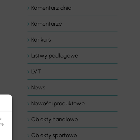
Komentarz dnia
Komentarze
Konkurs
Listwy podłogowe
LVT
News
Nowości produktowe
Obiekty handlowe
e,
 te
Obiekty sportowe