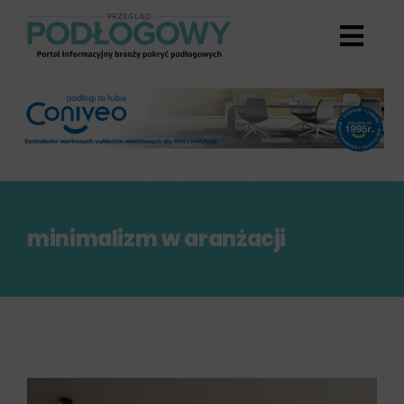
Przejdź
do
zawartości
minimalizm w aranżacji