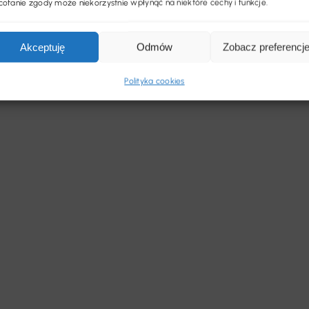
ofanie zgody może niekorzystnie wpłynąć na niektóre cechy i funkcje.
Akceptuję
Odmów
Zobacz preferencj
Polityka cookies