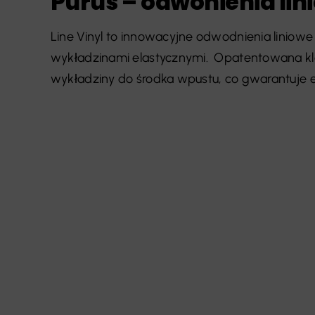
Purus – odwonienia lini
Line Vinyl to innowacyjne odwodnienia liniow
wykładzinami elastycznymi. Opatentowana k
wykładziny do środka wpustu, co gwarantuje es