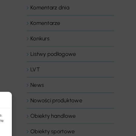
Komentarz dnia
Komentarze
Konkurs
Listwy podłogowe
LVT
News
Nowości produktowe
Obiekty handlowe
e,
 te
Obiekty sportowe