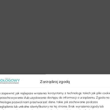
Zarządzaj zgodą
 zapewnić jak najlepsze wrażenia, korzystamy z technologii, takich jak pliki cooki
przechowywania i/lub uzyskiwania dostępu do informacji o urządzeniu. Zgoda na
hnologie pozwoli nam przetwarzać dane, takie jak zachowanie podczas
eglądania lub unikalne identyfikatory na tej stronie. Brak wyrażenia zgody lub