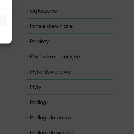
Ogłoszenia
e
Panele drewniane
Parkiety
Placówki edukacyjne
Płytki dywanowe
Płyty
Podłogi
Podłogi domowe
Podłogi drewniane