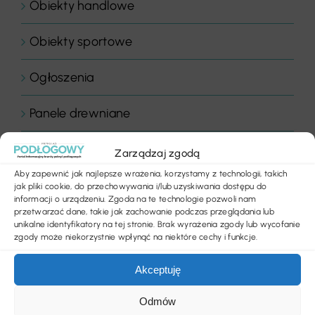
Obiekty handlowe
Obiekty sportowe
Ogłoszenia
Panele drewniane
Parkiety
Zarządzaj zgodą
Aby zapewnić jak najlepsze wrażenia, korzystamy z technologii, takich
Placówki edukacyjne
jak pliki cookie, do przechowywania i/lub uzyskiwania dostępu do
informacji o urządzeniu. Zgoda na te technologie pozwoli nam
przetwarzać dane, takie jak zachowanie podczas przeglądania lub
Płytki dywanowe
unikalne identyfikatory na tej stronie. Brak wyrażenia zgody lub wycofanie
zgody może niekorzystnie wpłynąć na niektóre cechy i funkcje.
Płyty
Akceptuję
Podłogi
Odmów