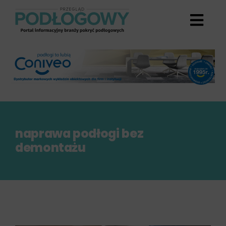
Przejdź
do
zawartości
naprawa podłogi bez
demontażu