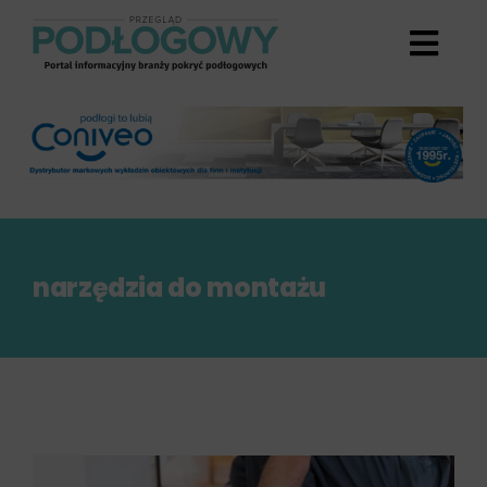
Przejdź
do
zawartości
narzędzia do montażu