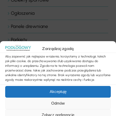
Ogłoszenia
Panele drewniane
Parkiety
Zarządzaj zgodą
Placówki edukacyjne
Aby zapewnić jak najlepsze wrażenia, korzystamy z technologii, takich
jak pliki cookie, do przechowywania i/lub uzyskiwania dostępu do
Płytki dywanowe
informacji o urządzeniu. Zgoda na te technologie pozwoli nam
przetwarzać dane, takie jak zachowanie podczas przeglądania lub
unikalne identyfikatory na tej stronie. Brak wyrażenia zgody lub wycofanie
Płyty
zgody może niekorzystnie wpłynąć na niektóre cechy i funkcje.
Akceptuję
Podłogi
Odmów
Podłogi domowe
Zobacz preferencje