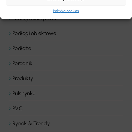
Podłogi drewniane
Polityka cookies
Podłogi elastyczne
Podłogi obiektowe
Podłoże
Poradnik
Produkty
Puls rynku
PVC
Rynek & Trendy