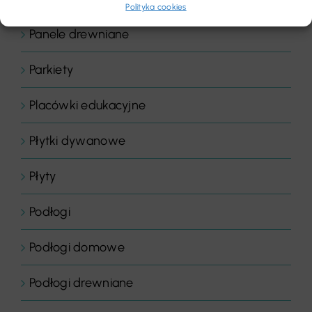
Polityka cookies
Panele drewniane
Parkiety
Placówki edukacyjne
Płytki dywanowe
Płyty
Podłogi
Podłogi domowe
Podłogi drewniane