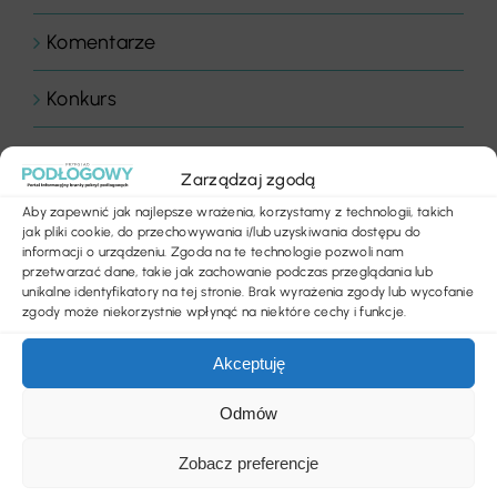
Komentarze
Konkurs
Listwy podłogowe
Zarządzaj zgodą
LVT
Aby zapewnić jak najlepsze wrażenia, korzystamy z technologii, takich
jak pliki cookie, do przechowywania i/lub uzyskiwania dostępu do
informacji o urządzeniu. Zgoda na te technologie pozwoli nam
News
przetwarzać dane, takie jak zachowanie podczas przeglądania lub
unikalne identyfikatory na tej stronie. Brak wyrażenia zgody lub wycofanie
zgody może niekorzystnie wpłynąć na niektóre cechy i funkcje.
Nowości produktowe
Akceptuję
Obiekty handlowe
Odmów
Obiekty sportowe
Zobacz preferencje
Ogłoszenia