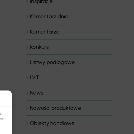
Inspiracje
Komentarz dnia
Komentarze
Konkurs
Listwy podłogowe
LVT
News
Nowości produktowe
e,
 te
Obiekty handlowe