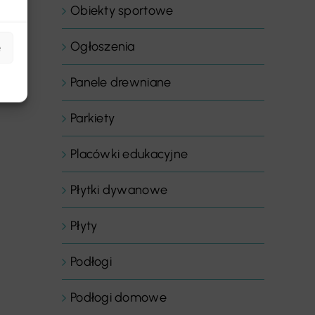
Obiekty sportowe
Ogłoszenia
e
Panele drewniane
Parkiety
Placówki edukacyjne
Płytki dywanowe
Płyty
Podłogi
Podłogi domowe