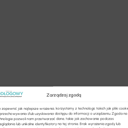
Zarządzaj zgodą
 zapewnić jak najlepsze wrażenia, korzystamy z technologii, takich jak pliki cooki
przechowywania i/lub uzyskiwania dostępu do informacji o urządzeniu. Zgoda na
hnologie pozwoli nam przetwarzać dane, takie jak zachowanie podczas
eglądania lub unikalne identyfikatory na tej stronie. Brak wyrażenia zgody lub