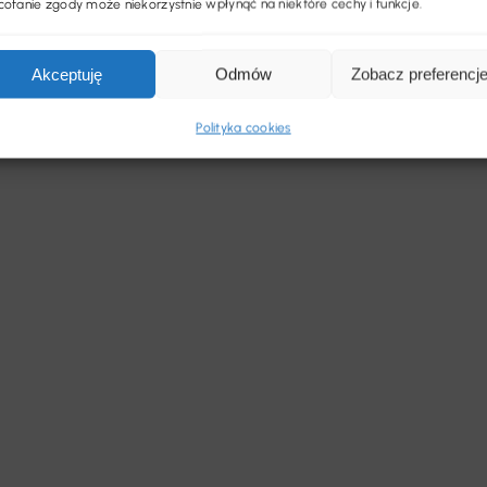
ofanie zgody może niekorzystnie wpłynąć na niektóre cechy i funkcje.
Akceptuję
Odmów
Zobacz preferencj
Polityka cookies