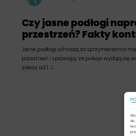
Czy jasne podłogi nap
przestrzeń? Fakty kont
Jasne podłogi uchodzą za sprzymierzeńca mały
przestrzeń i sprawiają, że pokoje wydają się w
zależy od [...]
Aby
do 
tec
prz