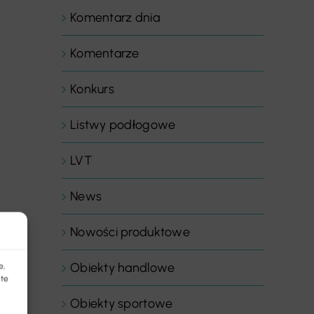
Komentarz dnia
Komentarze
Konkurs
Listwy podłogowe
LVT
News
Nowości produktowe
Obiekty handlowe
e,
 te
Obiekty sportowe