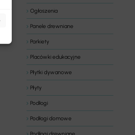
Ogłoszenia
e
Panele drewniane
Parkiety
Placówki edukacyjne
Płytki dywanowe
Płyty
Podłogi
Podłogi domowe
Podłogi drewniane