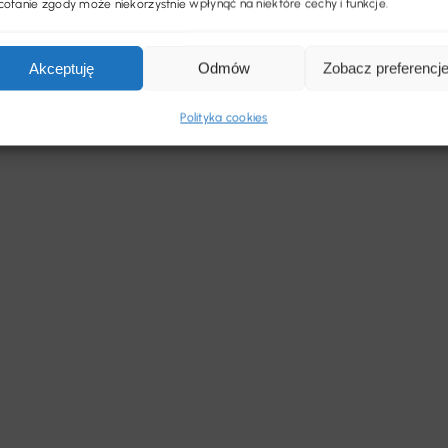
ofanie zgody może niekorzystnie wpłynąć na niektóre cechy i funkcje.
Akceptuję
Odmów
Zobacz preferencj
Polityka cookies