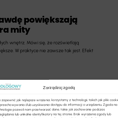
rawdę powiększają
ra mity
ch wnętrz. Mówi się, że rozświetlają
iększe. W praktyce nie zawsze tak jest. Efekt
Zarządzaj zgodą
 zapewnić jak najlepsze wrażenia, korzystamy z technologii, takich jak pliki cooki
przechowywania i/lub uzyskiwania dostępu do informacji o urządzeniu. Zgoda na
hnologie pozwoli nam przetwarzać dane, takie jak zachowanie podczas
eglądania lub unikalne identyfikatory na tej stronie. Brak wyrażenia zgody lub