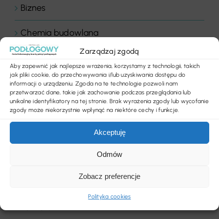
Biznes
Chemia budowlana
Zarządzaj zgodą
Floor Expert Arbiton
Aby zapewnić jak najlepsze wrażenia, korzystamy z technologii, takich
jak pliki cookie, do przechowywania i/lub uzyskiwania dostępu do
Gastronomia
informacji o urządzeniu. Zgoda na te technologie pozwoli nam
przetwarzać dane, takie jak zachowanie podczas przeglądania lub
unikalne identyfikatory na tej stronie. Brak wyrażenia zgody lub wycofanie
Hotele & wellness
zgody może niekorzystnie wpłynąć na niektóre cechy i funkcje.
Inspiracje
Akceptuję
Odmów
Komentarz dnia
Zobacz preferencje
Komentarze
Polityka cookies
Konkurs