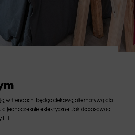
wym
ją w trendach, będąc ciekawą alternatywą dla
e, a jednocześnie eklektyczne. Jak dopasować
...]