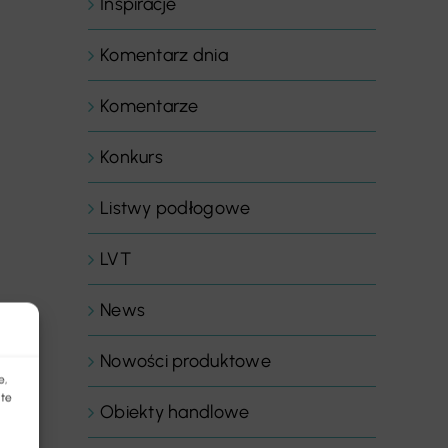
Inspiracje
Komentarz dnia
Komentarze
Konkurs
Listwy podłogowe
LVT
News
Nowości produktowe
e,
 te
Obiekty handlowe