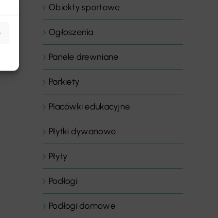
Obiekty sportowe
Ogłoszenia
e
Panele drewniane
Parkiety
Placówki edukacyjne
Płytki dywanowe
Płyty
Podłogi
Podłogi domowe