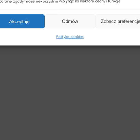
ofanie zgody może niekorzystnie wpłynąć na niektóre cechy i funkcje.
Akceptuję
Odmów
Zobacz preferencj
Polityka cookies