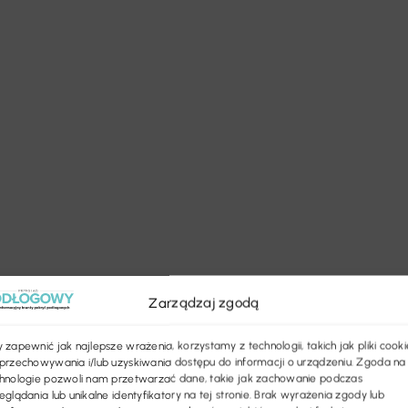
Zarządzaj zgodą
 zapewnić jak najlepsze wrażenia, korzystamy z technologii, takich jak pliki cooki
przechowywania i/lub uzyskiwania dostępu do informacji o urządzeniu. Zgoda na
hnologie pozwoli nam przetwarzać dane, takie jak zachowanie podczas
eglądania lub unikalne identyfikatory na tej stronie. Brak wyrażenia zgody lub