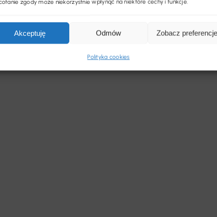
ofanie zgody może niekorzystnie wpłynąć na niektóre cechy i funkcje.
Akceptuję
Odmów
Zobacz preferencj
Polityka cookies