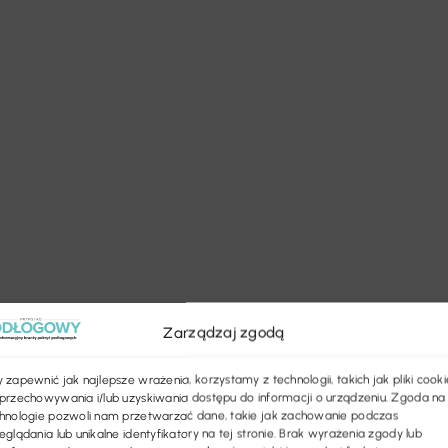
Zarządzaj zgodą
 zapewnić jak najlepsze wrażenia, korzystamy z technologii, takich jak pliki cooki
przechowywania i/lub uzyskiwania dostępu do informacji o urządzeniu. Zgoda na
hnologie pozwoli nam przetwarzać dane, takie jak zachowanie podczas
eglądania lub unikalne identyfikatory na tej stronie. Brak wyrażenia zgody lub