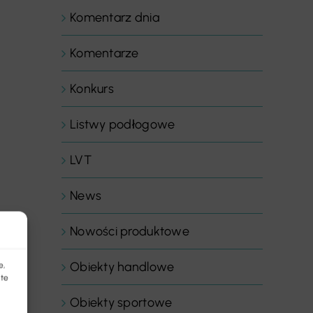
Komentarz dnia
Komentarze
Konkurs
Listwy podłogowe
LVT
News
Nowości produktowe
Obiekty handlowe
e,
 te
Obiekty sportowe