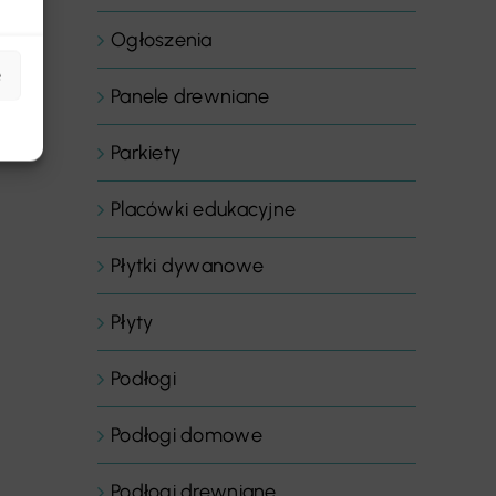
Ogłoszenia
e
Panele drewniane
Parkiety
Placówki edukacyjne
Płytki dywanowe
Płyty
Podłogi
Podłogi domowe
Podłogi drewniane