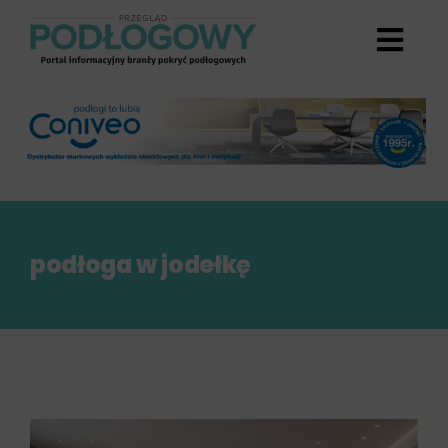
Przejdź
do
zawartości
podłoga w jodełkę