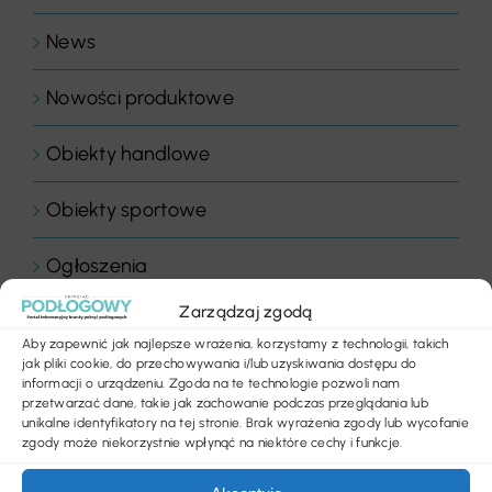
News
Nowości produktowe
Obiekty handlowe
Obiekty sportowe
Ogłoszenia
Zarządzaj zgodą
Panele drewniane
Aby zapewnić jak najlepsze wrażenia, korzystamy z technologii, takich
jak pliki cookie, do przechowywania i/lub uzyskiwania dostępu do
Parkiety
informacji o urządzeniu. Zgoda na te technologie pozwoli nam
przetwarzać dane, takie jak zachowanie podczas przeglądania lub
unikalne identyfikatory na tej stronie. Brak wyrażenia zgody lub wycofanie
Placówki edukacyjne
zgody może niekorzystnie wpłynąć na niektóre cechy i funkcje.
Płytki dywanowe