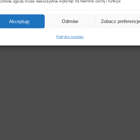
ofanie zgody może niekorzystnie wpłynąć na niektóre cechy i funkcje.
Akceptuję
Odmów
Zobacz preferencj
Polityka cookies