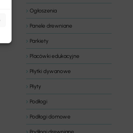
Ogłoszenia
e
Panele drewniane
Parkiety
Placówki edukacyjne
Płytki dywanowe
Płyty
Podłogi
Podłogi domowe
Podłogi drewniane