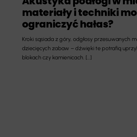
Akustyka podłogi w mi
materiały i techniki m
ograniczyć hałas?
Kroki sąsiada z góry, odgłosy przesuwanych m
dziecięcych zabaw – dźwięki te potrafią uprz
blokach czy kamienicach. [...]