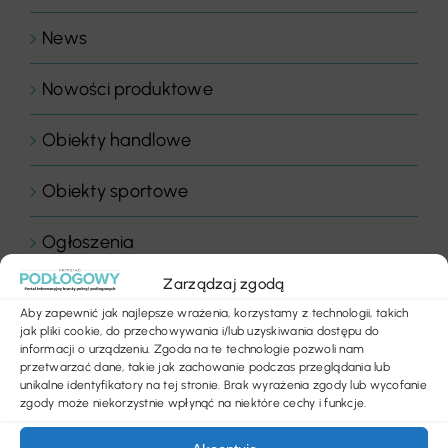
News
Nowości produktowe
Obiekty handlowe
Obiekty sportowe
Ogłoszenia
Zarządzaj zgodą
Panele drewniane
Aby zapewnić jak najlepsze wrażenia, korzystamy z technologii, takich
jak pliki cookie, do przechowywania i/lub uzyskiwania dostępu do
Parkiety
informacji o urządzeniu. Zgoda na te technologie pozwoli nam
przetwarzać dane, takie jak zachowanie podczas przeglądania lub
unikalne identyfikatory na tej stronie. Brak wyrażenia zgody lub wycofanie
Placówki edukacyjne
zgody może niekorzystnie wpłynąć na niektóre cechy i funkcje.
Płytki dywanowe