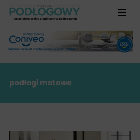
Przejdź
do
zawartości
podłogi matowe