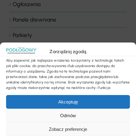
Ogłoszenia
Panele drewniane
Parkiety
Placówki edukacyjne
Zarządzaj zgodą
Aby zapewnić jak najlepsze wrażenia, korzystamy z technologii, takich
Płytki dywanowe
jak pliki cookie, do przechowywania i/lub uzyskiwania dostępu do
informacji o urządzeniu. Zgoda na te technologie pozwoli nam
przetwarzać dane, takie jak zachowanie podczas przeglądania lub
Płyty
unikalne identyfikatory na tej stronie. Brak wyrażenia zgody lub wycofanie
zgody może niekorzystnie wpłynąć na niektóre cechy i funkcje.
Podłogi
Akceptuję
Podłogi domowe
Odmów
Podłogi drewniane
Zobacz preferencje