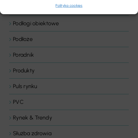
Polityka cookies
Podłogi elastyczne
Podłogi obiektowe
Podłoże
Poradnik
Produkty
Puls rynku
PVC
Rynek & Trendy
Służba zdrowia