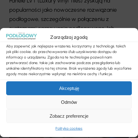
Panele LVT (Luxury Vinyl Tiles) zyskują na
popularności jako nowoczesne rozwiązanie
podłogowe, szczególnie w połączeniu z
systemami ogrzewania podłogowego. Ich
struktura i właściwości techniczne sprawiają, że
Zarządzaj zgodą
są one [...]
Aby zapewnić jak najlepsze wrażenia, korzystamy z technologii, takich
jak pliki cookie, do przechowywania i/lub uzyskiwania dostępu do
informacji o urządzeniu. Zgoda na te technologie pozwoli nam
przetwarzać dane, takie jak zachowanie podczas przeglądania lub
unikalne identyfikatory na tej stronie. Brak wyrażenia zgody lub wycofanie
zgody może niekorzystnie wpłynąć na niektóre cechy i funkcje.
Akceptuję
Odmów
Zobacz preferencje
Polityka cookies