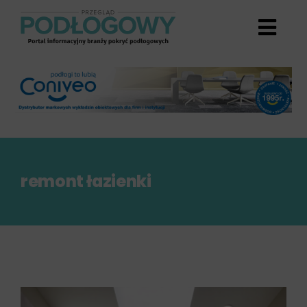
Przejdź
do
zawartości
remont łazienki