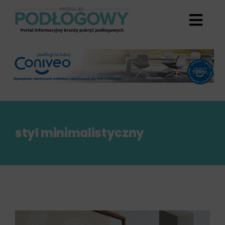
Przejdź
do
zawartości
styl minimalistyczny