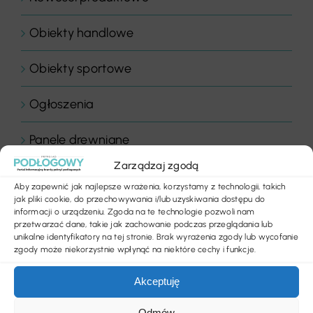
Obiekty handlowe
Obiekty sportowe
Ogłoszenia
Panele drewniane
Zarządzaj zgodą
Parkiety
Aby zapewnić jak najlepsze wrażenia, korzystamy z technologii, takich
jak pliki cookie, do przechowywania i/lub uzyskiwania dostępu do
Placówki edukacyjne
informacji o urządzeniu. Zgoda na te technologie pozwoli nam
przetwarzać dane, takie jak zachowanie podczas przeglądania lub
unikalne identyfikatory na tej stronie. Brak wyrażenia zgody lub wycofanie
Płytki dywanowe
zgody może niekorzystnie wpłynąć na niektóre cechy i funkcje.
Płyty
Akceptuję
Odmów