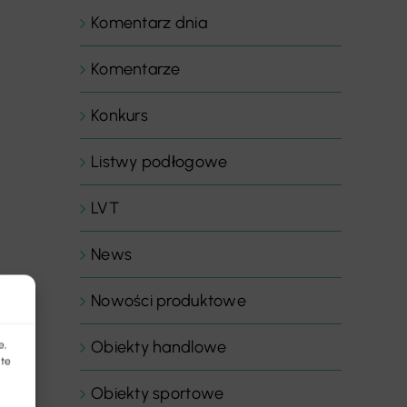
Komentarz dnia
Komentarze
Konkurs
Listwy podłogowe
LVT
News
Nowości produktowe
Obiekty handlowe
e,
 te
Obiekty sportowe