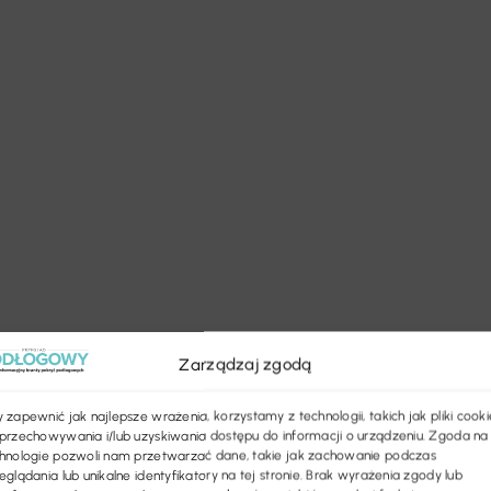
Zarządzaj zgodą
 zapewnić jak najlepsze wrażenia, korzystamy z technologii, takich jak pliki cooki
przechowywania i/lub uzyskiwania dostępu do informacji o urządzeniu. Zgoda na
hnologie pozwoli nam przetwarzać dane, takie jak zachowanie podczas
eglądania lub unikalne identyfikatory na tej stronie. Brak wyrażenia zgody lub