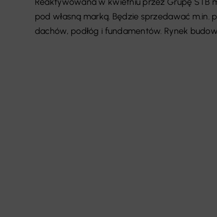
Reaktywowana w kwietniu przez Grupę STB m
pod własną marką. Będzie sprzedawać m.in. pł
dachów, podłóg i fundamentów. Rynek budowlan