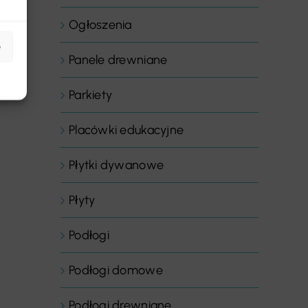
Ogłoszenia
e
Panele drewniane
Parkiety
Placówki edukacyjne
Płytki dywanowe
Płyty
Podłogi
Podłogi domowe
Podłogi drewniane