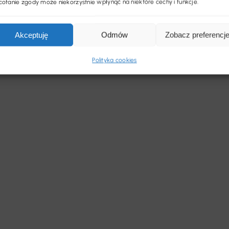
ofanie zgody może niekorzystnie wpłynąć na niektóre cechy i funkcje.
Akceptuję
Odmów
Zobacz preferencj
Polityka cookies