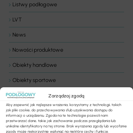
Listwy podłogowe
LVT
News
Nowości produktowe
Obiekty handlowe
Obiekty sportowe
Ogłoszenia
Zarządzaj zgodą
Aby zapewnić jak najlepsze wrażenia, korzystamy z technologii, takich
Panele drewniane
jak pliki cookie, do przechowywania i/lub uzyskiwania dostępu do
informacji o urządzeniu. Zgoda na te technologie pozwoli nam
przetwarzać dane, takie jak zachowanie podczas przeglądania lub
Parkiety
unikalne identyfikatory na tej stronie. Brak wyrażenia zgody lub wycofanie
zgody może niekorzystnie wpłynąć na niektóre cechy i funkcje.