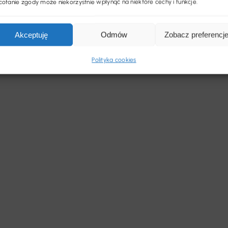
ofanie zgody może niekorzystnie wpłynąć na niektóre cechy i funkcje.
Akceptuję
Odmów
Zobacz preferencj
Polityka cookies