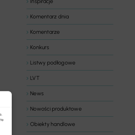
Inspiracje
Komentarz dnia
Komentarze
Konkurs
Listwy podłogowe
LVT
News
Nowości produktowe
e,
 te
Obiekty handlowe