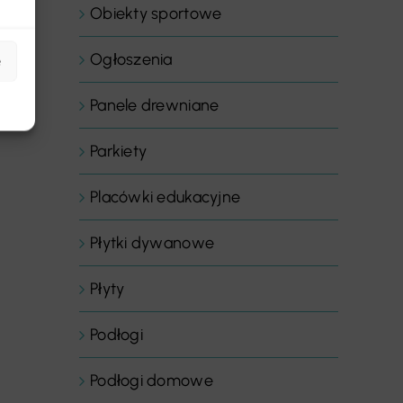
Obiekty sportowe
Ogłoszenia
e
Panele drewniane
Parkiety
Placówki edukacyjne
Płytki dywanowe
Płyty
Podłogi
Podłogi domowe