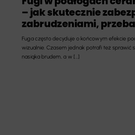
Fugi w podłogach cera
– jak skutecznie zabez
zabrudzeniami, przebar
Fuga często decyduje o końcowym efekcie pod
wizualnie. Czasem jednak potrafi też sprawić 
nasiąka brudem, a w [...]