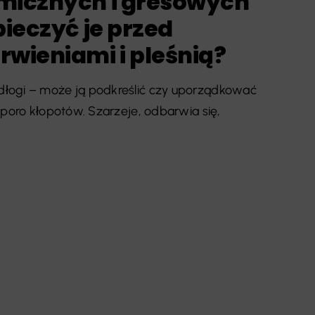
micznych i gresowych
pieczyć je przed
wieniami i pleśnią?
łogi – może ją podkreślić czy uporządkować
sporo kłopotów. Szarzeje, odbarwia się,