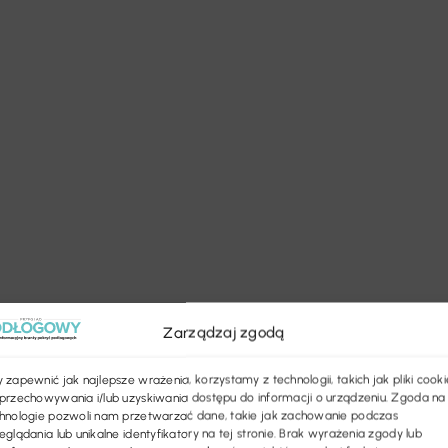
Zarządzaj zgodą
 zapewnić jak najlepsze wrażenia, korzystamy z technologii, takich jak pliki cooki
przechowywania i/lub uzyskiwania dostępu do informacji o urządzeniu. Zgoda na
hnologie pozwoli nam przetwarzać dane, takie jak zachowanie podczas
eglądania lub unikalne identyfikatory na tej stronie. Brak wyrażenia zgody lub