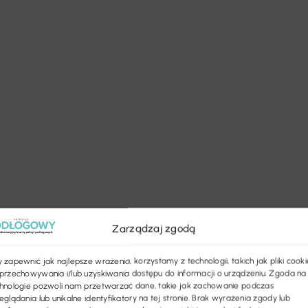
Zarządzaj zgodą
 zapewnić jak najlepsze wrażenia, korzystamy z technologii, takich jak pliki cooki
przechowywania i/lub uzyskiwania dostępu do informacji o urządzeniu. Zgoda na
hnologie pozwoli nam przetwarzać dane, takie jak zachowanie podczas
eglądania lub unikalne identyfikatory na tej stronie. Brak wyrażenia zgody lub