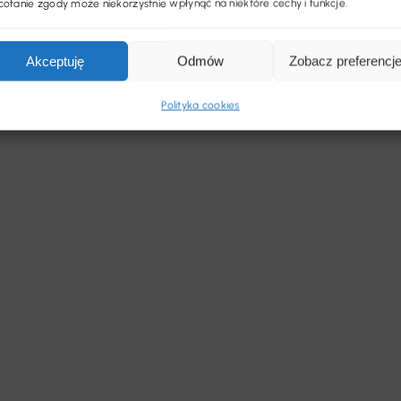
ofanie zgody może niekorzystnie wpłynąć na niektóre cechy i funkcje.
Akceptuję
Odmów
Zobacz preferencj
Polityka cookies