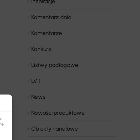
Inspiracje
Komentarz dnia
Komentarze
Konkurs
Listwy podłogowe
LVT
News
Nowości produktowe
e,
 te
Obiekty handlowe