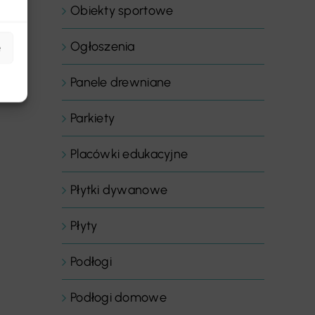
Obiekty sportowe
Ogłoszenia
e
Panele drewniane
Parkiety
Placówki edukacyjne
Płytki dywanowe
Płyty
Podłogi
Podłogi domowe