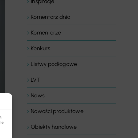
Inspiracje
Komentarz dnia
Komentarze
Konkurs
Listwy podłogowe
LVT
News
Nowości produktowe
e,
 te
Obiekty handlowe