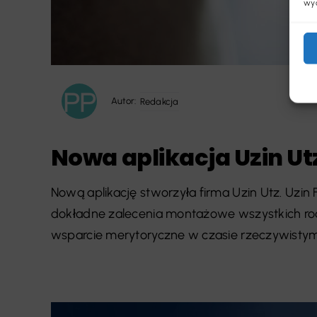
wyc
Autor:
Redakcja
Nowa aplikacja Uzin Ut
Nową aplikację stworzyła firma Uzin Utz. Uzi
dokładne zalecenia montażowe wszystkich r
wsparcie merytoryczne w czasie rzeczywistym, 