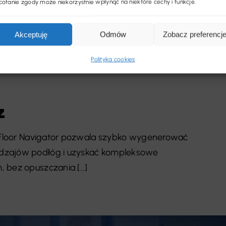
ofanie zgody może niekorzystnie wpłynąć na niektóre cechy i funkcje.
Akceptuję
Odmów
Zobacz preferencj
Polityka cookies
z
n Floor Navigator pozwala szybko wygenerować
odzajów podłóg i uzyskać kompleksowe
bez opuszczania [...]