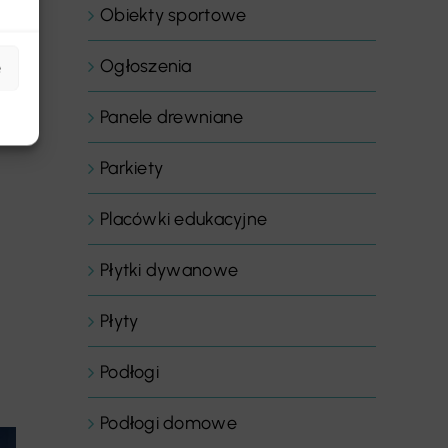
Obiekty sportowe
Ogłoszenia
e
Panele drewniane
Parkiety
Placówki edukacyjne
Płytki dywanowe
Płyty
Podłogi
Podłogi domowe