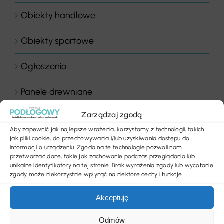
Obiekty handlowe
Obiekty sportowe
Ogłoszenia
Panele drewniane
Zarządzaj zgodą
Parkiety
Aby zapewnić jak najlepsze wrażenia, korzystamy z technologii, takich
jak pliki cookie, do przechowywania i/lub uzyskiwania dostępu do
Placówki edukacyjne
informacji o urządzeniu. Zgoda na te technologie pozwoli nam
przetwarzać dane, takie jak zachowanie podczas przeglądania lub
unikalne identyfikatory na tej stronie. Brak wyrażenia zgody lub wycofanie
Płytki dywanowe
zgody może niekorzystnie wpłynąć na niektóre cechy i funkcje.
Płyty
Akceptuję
Podłogi
Odmów