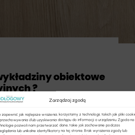
wykładziny obiektowe
yjnych ?
Zarządzaj zgodą
m wymaganiom w zakresie trwałości,
asować do charakteru aranżacji danego
 zapewnić jak najlepsze wrażenia, korzystamy z technologii, takich jak pliki cooki
przechowywania i/lub uzyskiwania dostępu do informacji o urządzeniu. Zgoda na
enie biura, [...]
hnologie pozwoli nam przetwarzać dane, takie jak zachowanie podczas
eglądania lub unikalne identyfikatory na tej stronie. Brak wyrażenia zgody lub