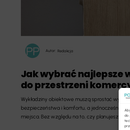
Autor:
Redakcja
Jak wybrać najlepsze 
do przestrzeni komerc
Wykładziny obiektowe muszą sprostać wysoki
bezpieczeństwa i komfortu, a jednocześnie p
Aby
do 
miejsca. Bez względu na to, czy planujesz urządz
tec
prz