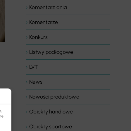
Komentarz dnia
Komentarze
Konkurs
Listwy podłogowe
LVT
News
Nowości produktowe
Obiekty handlowe
e,
 te
Obiekty sportowe