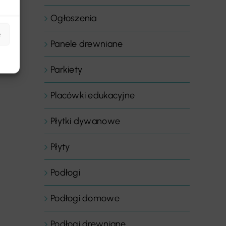
Ogłoszenia
e
Panele drewniane
Parkiety
Placówki edukacyjne
Płytki dywanowe
Płyty
Podłogi
Podłogi domowe
Podłogi drewniane