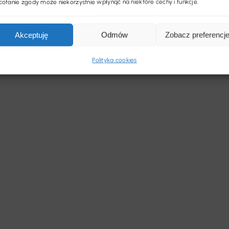
ofanie zgody może niekorzystnie wpłynąć na niektóre cechy i funkcje.
Akceptuję
Odmów
Zobacz preferencj
Polityka cookies