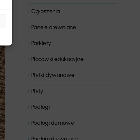
Ogłoszenia
e
Panele drewniane
Parkiety
Placówki edukacyjne
Płytki dywanowe
Płyty
Podłogi
Podłogi domowe
Podłogi drewniane