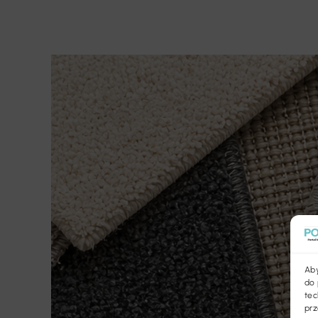
Aby
do 
tec
prz