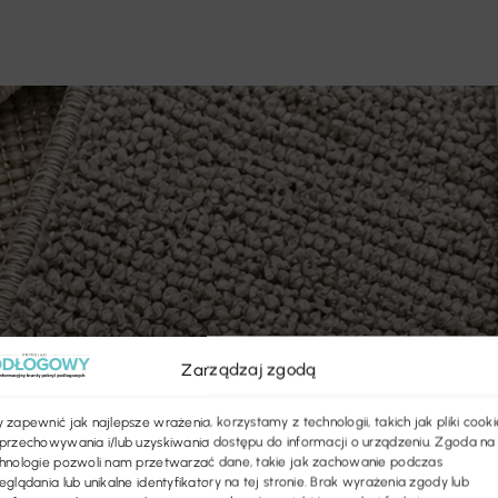
Zarządzaj zgodą
 zapewnić jak najlepsze wrażenia, korzystamy z technologii, takich jak pliki cooki
przechowywania i/lub uzyskiwania dostępu do informacji o urządzeniu. Zgoda na
hnologie pozwoli nam przetwarzać dane, takie jak zachowanie podczas
eglądania lub unikalne identyfikatory na tej stronie. Brak wyrażenia zgody lub