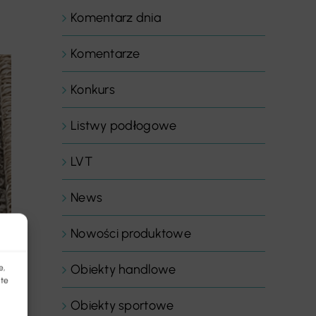
Komentarz dnia
Komentarze
Konkurs
Listwy podłogowe
LVT
News
Nowości produktowe
Obiekty handlowe
e,
 te
Obiekty sportowe