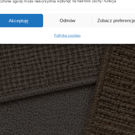
ofanie zgody może niekorzystnie wpłynąć na niektóre cechy i funkcje.
Akceptuję
Odmów
Zobacz preferencj
Polityka cookies