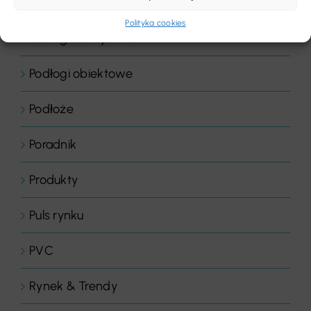
Podłogi drewniane
Polityka cookies
Podłogi elastyczne
Podłogi obiektowe
Podłoże
Poradnik
Produkty
Puls rynku
PVC
Rynek & Trendy