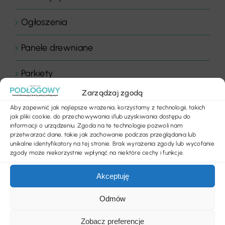
Ogłoszenia
Panele drewniane
Parkiety
Zarządzaj zgodą
Placówki edukacyjne
Aby zapewnić jak najlepsze wrażenia, korzystamy z technologii, takich
jak pliki cookie, do przechowywania i/lub uzyskiwania dostępu do
Płytki dywanowe
informacji o urządzeniu. Zgoda na te technologie pozwoli nam
przetwarzać dane, takie jak zachowanie podczas przeglądania lub
unikalne identyfikatory na tej stronie. Brak wyrażenia zgody lub wycofanie
Płyty
zgody może niekorzystnie wpłynąć na niektóre cechy i funkcje.
Podłogi
Akceptuję
Odmów
Podłogi domowe
Zobacz preferencje