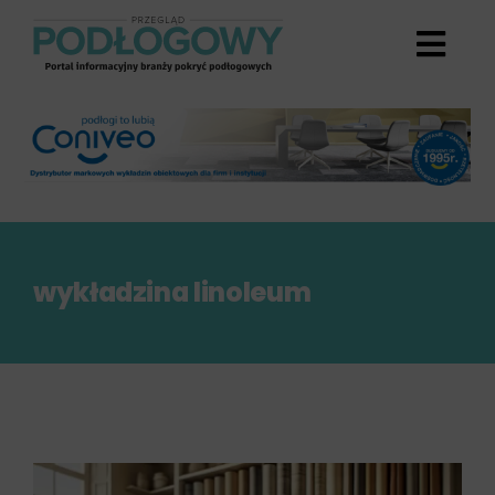
Przejdź
do
zawartości
wykładzina linoleum